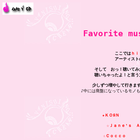
Favorite m
ここでは
ｈｉ
アーティスト
そして　おっ！聴いてみ
聴いちゃったよ！と言う
少しずつ増やして行きま

 ♪中には廃盤になっているモノ
★ＫＯЯＮ         
☆Ｊａｎｅ'ｓ　Ａｄ
☆Ｃｏｃｃｏ       