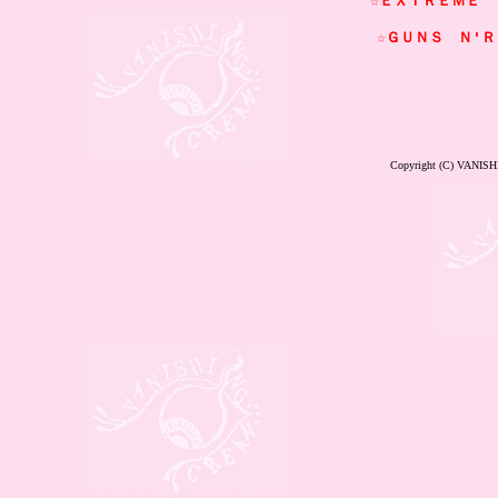
☆ＥＸＴＲＥＭＥ    
☆ＧＵＮＳ　Ｎ'ＲＯＳ
Copyright (C) VANISH