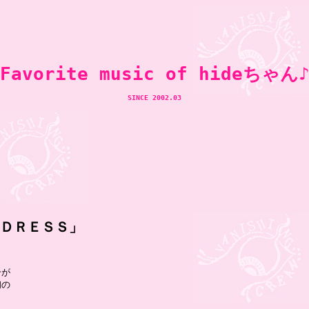
Favorite music of hideちゃん
SINCE 2002.03
ＤＤＲＥＳＳ」
が

の
