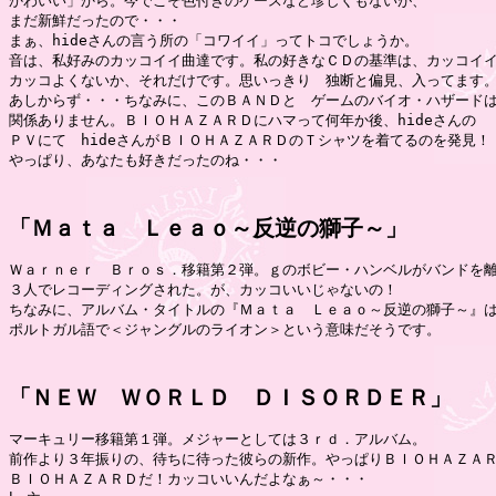
かわいい」から。今でこそ色付きのケースなど珍しくもないが、

まだ新鮮だったので・・・

まぁ、hideさんの言う所の「コワイイ」ってトコでしょうか。

音は、私好みのカッコイイ曲達です。私の好きなＣＤの基準は、カッコイイ
カッコよくないか、それだけです。思いっきり　独断と偏見、入ってます。
あしからず・・・ちなみに、このＢＡＮＤと　ゲームのバイオ・ハザードは
関係ありません。ＢＩＯＨＡＺＡＲＤにハマって何年か後、hideさんの

ＰＶにて　hideさんがＢＩＯＨＡＺＡＲＤのＴシャツを着てるのを発見！

やっぱり、あなたも好きだったのね・・・
「Ｍａｔａ　Ｌｅａｏ～反逆の獅子～」
Ｗａｒｎｅｒ　Ｂｒｏｓ．移籍第２弾。ｇのボビー・ハンベルがバンドを離
３人でレコーディングされた。が、カッコいいじゃないの！

ちなみに、アルバム・タイトルの『Ｍａｔａ　Ｌｅａｏ～反逆の獅子～』は
ポルトガル語で＜ジャングルのライオン＞という意味だそうです。
「ＮＥＷ　ＷＯＲＬＤ　ＤＩＳＯＲＤＥＲ」
マーキュリー移籍第１弾。メジャーとしては３ｒｄ．アルバム。

前作より３年振りの、待ちに待った彼らの新作。やっぱりＢＩＯＨＡＺＡＲ
ＢＩＯＨＡＺＡＲＤだ！カッコいいんだよなぁ～・・・
