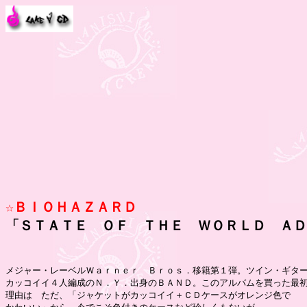
☆ＢＩＯＨＡＺＡＲＤ

「ＳＴＡＴＥ　ＯＦ　ＴＨＥ　ＷＯＲＬＤ　Ａ
メジャー・レーベルＷａｒｎｅｒ　Ｂｒｏｓ．移籍第１弾。ツイン・ギター
カッコイイ４人編成のＮ．Ｙ．出身のＢＡＮＤ。このアルバムを買った最初
理由は　ただ、「ジャケットがカッコイイ＋ＣＤケースがオレンジ色で
