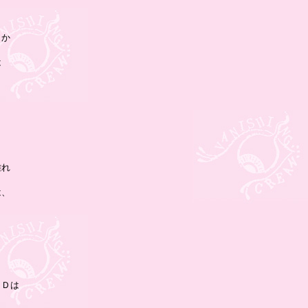
か





れ

、

Ｄは
