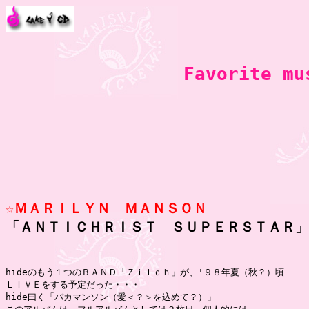
Favorite m
☆ＭＡＲＩＬＹＮ　ＭＡＮＳＯＮ

「ＡＮＴＩＣＨＲＩＳＴ　ＳＵＰＥＲＳＴＡＲ」
hideのもう１つのＢＡＮＤ「Ｚｉｌｃｈ」が、'９８年夏（秋？）頃

ＬＩＶＥをする予定だった・・・

hide曰く「バカマンソン（愛＜？＞を込めて？）」
